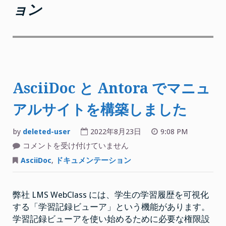
ョン
AsciiDoc と Antora でマニュ
アルサイトを構築しました
by
deleted-user
2022年8月23日
9:08 PM
AsciiDoc
コメントを受け付けていません
と
Antora
AsciiDoc
,
ドキュメンテーション
で
マ
ニ
ュ
弊社 LMS WebClass には、学生の学習履歴を可視化
ア
ル
する「学習記録ビューア」という機能があります。
サ
イ
学習記録ビューアを使い始めるために必要な権限設
ト