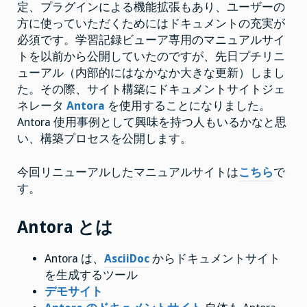
を
定、プラグインによる機能拡張もあり、ユーザーの
構
方に使っていただくためにはドキュメントの充実が
築
し
必須です。学習記録ビューア専用のマニュアルサイ
ま
し
トを以前から公開していたのですが、先日プチリニ
た
ューアル（内部的にはなかなか大きな更新）しまし
は
た。その際、サイト構築にドキュメントサイトジェ
ネレータ
Antora
を使用することになりました。
Antora 使用事例として興味を持つ人もいるかなと思
い、構築プロセスを公開します。
今回リニューアルしたマニュアルサイトは
こちら
で
す。
Antora とは
Antora は、
AsciiDoc
からドキュメントサイト
を生成するツール
デモサイト