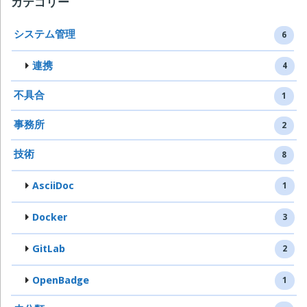
カテゴリー
システム管理
6
連携
4
不具合
1
事務所
2
技術
8
AsciiDoc
1
Docker
3
GitLab
2
OpenBadge
1