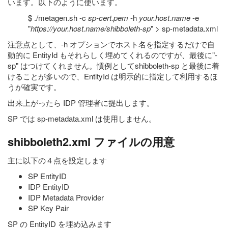
います。以下のように使います。
$ ./metagen.sh -c
sp-cert.pem
-h
your.host.name
-e
"
https://your.host.name/shibboleth-sp
" > sp-metadata.xml
注意点として、-h オプションでホスト名を指定するだけで自
動的に EntityId もそれらしく埋めてくれるのですが、最後に"-
sp" はつけてくれません。慣例としてshibboleth-sp と最後に着
けることが多いので、EntityId は明示的に指定して利用するほ
うが確実です。
出来上がったら IDP 管理者に提出します。
SP では sp-metadata.xml は使用しません。
shibboleth2.xml ファイルの用意
主に以下の４点を設定します
SP EntityID
IDP EntityID
IDP Metadata Provider
SP Key Pair
SP の EntityID を埋め込みます