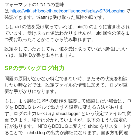
フォーマットの1つ1つの意味
は
https://wiki.shibboleth.net/confluence/display/SP3/Logging
で
確認できます。%attr は受け取った属性のIDです。
もし uid の値を受け取っていれば、uid(1) のように書き出され
ています。受け取った値はわかりませんが、uid 属性の値を１
つ受け取ったことがここから読み取れます。
設定をしていたとしても、値を受け取っていない属性につい
ては、属性IDが書き出されません。
SPのデバッグログ出力
問題の原因がなかなか特定できない時、またその状況を相談
したい時などでは、設定ファイルの情報に加えて、ログが重
要な手がかりになります。
もし、より詳細に SP の動作を追跡して確認したい場合は、ロ
グを DEBUG レベルで出力する設定に変える方法がありま
す。ログの出力レベルは shibd.logger という設定ファイルで変
更できます。場所は分かれていますが、以下のような設定の
行があります。INFOをDEBUGに変えて shibd をリスタートす
ることで、shibd.log の出力が詳細になります。書き方を間違