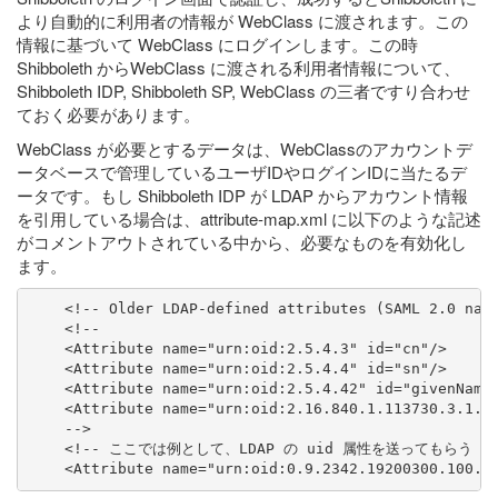
より自動的に利用者の情報が WebClass に渡されます。この
情報に基づいて WebClass にログインします。この時
Shibboleth からWebClass に渡される利用者情報について、
Shibboleth IDP, Shibboleth SP, WebClass の三者ですり合わせ
ておく必要があります。
WebClass が必要とするデータは、WebClassのアカウントデ
ータベースで管理しているユーザIDやログインIDに当たるデ
ータです。もし Shibboleth IDP が LDAP からアカウント情報
を引用している場合は、attribute-map.xml に以下のような記述
がコメントアウトされている中から、必要なものを有効化し
ます。
    <!-- Older LDAP-defined attributes (SAML 2.0 name
    <!--

    <Attribute name="urn:oid:2.5.4.3" id="cn"/>

    <Attribute name="urn:oid:2.5.4.4" id="sn"/>

    <Attribute name="urn:oid:2.5.4.42" id="givenName"
    <Attribute name="urn:oid:2.16.840.1.113730.3.1.24
    -->

    <!-- ここでは例として、LDAP の uid 属性を送ってもらう -->
    <Attribute name="urn:oid:0.9.2342.19200300.100.1