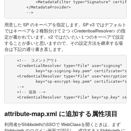
            <MetadataFilter type="Signature" certific
        </MetadataProvider>

        -->
用意した SP のキーペアを指定します。SP v3 ではデフォルト
ではキーペアを２種類分けて２つ <CredentioalResolver> の指
定が書かれています。v2 ではだいたい１つのキーペアで設定
することが多いと思いますので、その設定方法を継承する場
合は下記の通り書き直します。
    <!--  コメントアウト

    <CredentialResolver type="File" use="signing"

            key="sp-signing-key.pem" certificate="sp-
    <CredentialResolver type="File" use="encryption"

            key="sp-encrypt-key.pem" certificate="sp-
    -->

    <!-- 追加 -->

    <CredentialResolver type="File" key="
sp.key
" cer
attribute-map.xml に追加する属性項目
利用者がShibbolethのSSOで WebClassを開くときは、まず
Shibboleth のログイン画面で認証し、成功するとShibboleth に