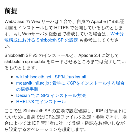
前提
WebClass の Web サーバは１台で、自身の Apache にSSL証
明書をインストールして HTTPS で公開しているものとしま
す。もしWebサーバを複数台で構成している場合は、
Web分
散構成における Shibboleth SP の設定
も参考にしてくださ
い。
Shibboleth SP v3 のインストールと、Apache 2.4 に対して
shibboleth sp module をロードさせるところまでは完了してい
るものとします。
wiki.shibboleth.net : SP3/LinuxInstall
meatwiki.nii.ac.jp : 貴学にてSPをインストールする場合
の構築手順
Debian でに SP3 インストール方法
RHEL7/8 でインストール
ここでは Shibboleth SP の立場で設定確認し、IDP は管理下に
ないために自身ではIDP設定ファイルを設定・参照できず、場
合によっては IDP 管理者に対して登録・確認をお願いしなが
ら設定するオペレーションを想定します。