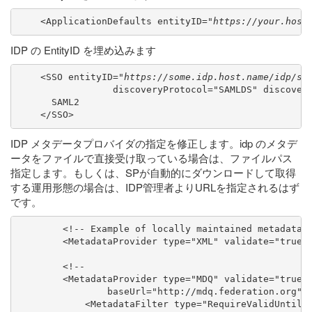
    <ApplicationDefaults entityID="
https://your.host
IDP の EntityID を埋め込みます
    <SSO entityID="
https://some.idp.host.name/idp/sh
                 discoveryProtocol="SAMLDS" discovery
      SAML2

IDP メタデータプロバイダの指定を修正します。idp のメタデ
ータをファイルで直接受け取っている場合は、ファイルパス
指定します。もしくは、SPが自動的にダウンロードして取得
する運用形態の場合は、IDP管理者よりURLを指定されるはず
です。
        <!-- Example of locally maintained metadata. 
        <MetadataProvider type="XML" validate="true"
        <!--

        <MetadataProvider type="MDQ" validate="true" 
                baseUrl="http://mdq.federation.org" i
            <MetadataFilter type="RequireValidUntil" 